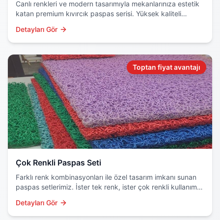
Canlı renkleri ve modern tasarımıyla mekanlarınıza estetik
katan premium kıvırcık paspas serisi. Yüksek kaliteli
hammadde ve özel boyama teknolojisi kullanılır.
Detayları Gör
Toptan fiyat avantajı
Çok Renkli Paspas Seti
Farklı renk kombinasyonları ile özel tasarım imkanı sunan
paspas setlerimiz. İster tek renk, ister çok renkli kullanım
için ideal çözüm.
Detayları Gör