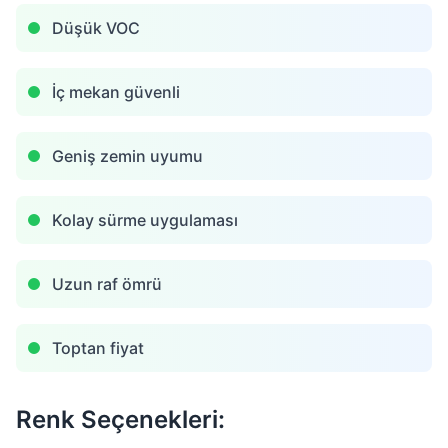
Düşük VOC
İç mekan güvenli
Geniş zemin uyumu
Kolay sürme uygulaması
Uzun raf ömrü
Toptan fiyat
Renk Seçenekleri: