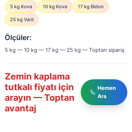
5 kg Kova
10 kg Kova
17 kg Bidon
25 kg Varil
Ölçüler:
5 kg — 10 kg — 17 kg — 25 kg — Toptan sipariş
Zemin kaplama
tutkalı fiyatı için
Hemen
arayın — Toptan
Ara
avantaj