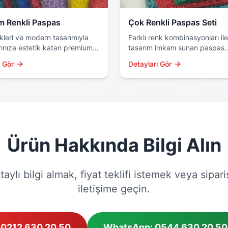
m Renkli Paspas
Çok Renkli Paspas Seti
kleri ve modern tasarımıyla
Farklı renk kombinasyonları ile
ınıza estetik katan premium
tasarım imkanı sunan paspas
paspas serisi. Yüksek kaliteli
setlerimiz. İster tek renk, iste
ı Gör
Detayları Gör
 ve özel boyama teknolojisi
renkli kullanım için ideal çözü
Ürün Hakkında Bilgi Alın
ylı bilgi almak, fiyat teklifi istemek veya sipar
iletişime geçin.
0212 630 20 50
WhatsApp: 0544 630 20 50