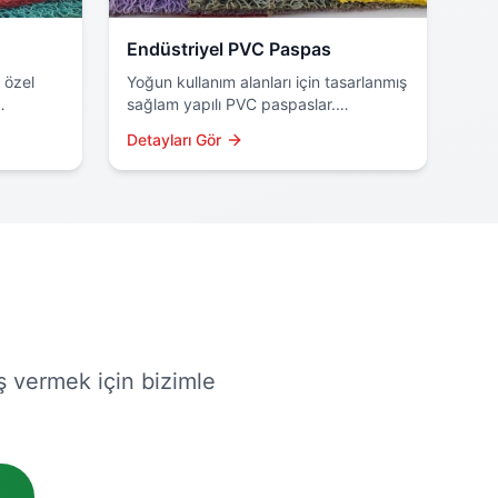
Endüstriyel PVC Paspas
 özel
Yoğun kullanım alanları için tasarlanmış
sağlam yapılı PVC paspaslar.
r çok
Fabrikalar, depolar ve ticari mekanlar
Detayları Gör
m.
için profesyonel çözüm.
iş vermek için bizimle