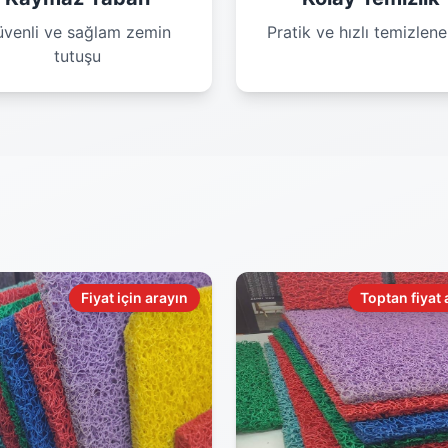
venli ve sağlam zemin
Pratik ve hızlı temizleneb
tutuşu
Fiyat için arayın
Toptan fiyat 