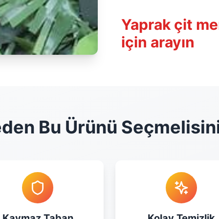
Yaprak çit mer
için arayın
den Bu Ürünü Seçmelisin
Kaymaz Taban
Kolay Temizlik