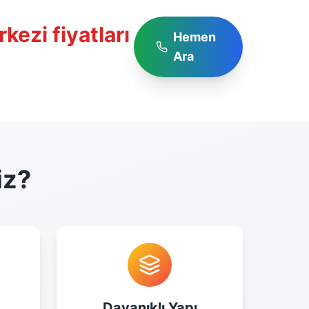
kezi fiyatları
Hemen
Ara
iz?
Dayanıklı Yapı