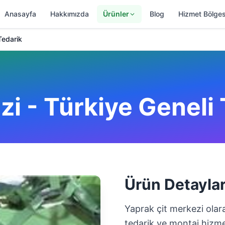
Anasayfa
Hakkımızda
Ürünler
Blog
Hizmet Bölges
Tedarik
zi - Türkiye Geneli
Ürün Detaylar
Yaprak çit merkezi olara
tedarik ve montaj hizmet