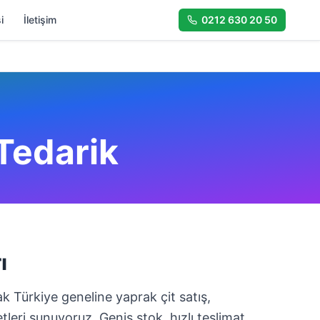
i
İletişim
0212 630 20 50
 Tedarik
ı
k Türkiye geneline yaprak çit satış,
leri sunuyoruz. Geniş stok, hızlı teslimat,