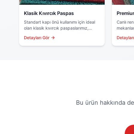
Klasik Kıvırcık Paspas
Premiu
Standart kapı önü kullanımı için ideal
Canlı ren
olan klasik kıvırcık paspaslarımız,
mekanlar
kaymaz yapısı ve su geçirmez
kıvırcık 
Detayları Gör
Detaylar
özellikleriyle dikkat çeker. Dayanıklı
hammadde
PVC malzemeden üretilir.
kullanılır.
Bu ürün hakkında deta