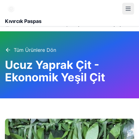
Kıvırcık Paspas
Ürünler
Ucuz Yaprak Çit - Ekonomik Yeşil Çit
Tüm Ürünlere Dön
Ucuz Yaprak Çit -
Ekonomik Yeşil Çit