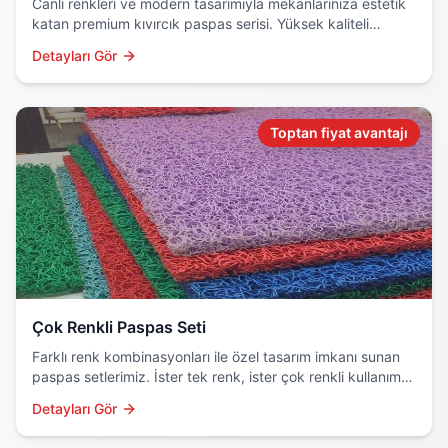
Canlı renkleri ve modern tasarımıyla mekanlarınıza estetik
katan premium kıvırcık paspas serisi. Yüksek kaliteli
hammadde ve özel boyama teknolojisi kullanılır.
Detayları Gör
Toptan fiyat avantajı
Çok Renkli Paspas Seti
Farklı renk kombinasyonları ile özel tasarım imkanı sunan
paspas setlerimiz. İster tek renk, ister çok renkli kullanım
için ideal çözüm.
Detayları Gör