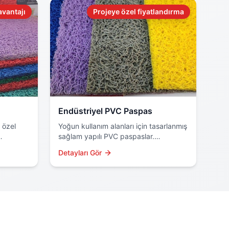
avantajı
Projeye özel fiyatlandırma
Endüstriyel PVC Paspas
 özel
Yoğun kullanım alanları için tasarlanmış
sağlam yapılı PVC paspaslar.
r çok
Fabrikalar, depolar ve ticari mekanlar
Detayları Gör
m.
için profesyonel çözüm.