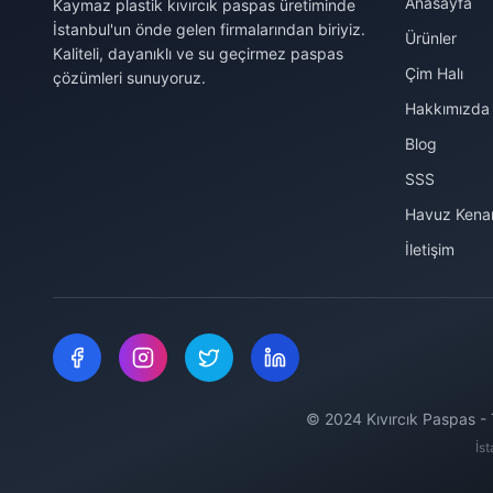
Anasayfa
Kaymaz plastik kıvırcık paspas üretiminde
İstanbul'un önde gelen firmalarından biriyiz.
Ürünler
Kaliteli, dayanıklı ve su geçirmez paspas
Çim Halı
çözümleri sunuyoruz.
Hakkımızda
Blog
SSS
Havuz Kenar
İletişim
© 2024 Kıvırcık Paspas - T
İs