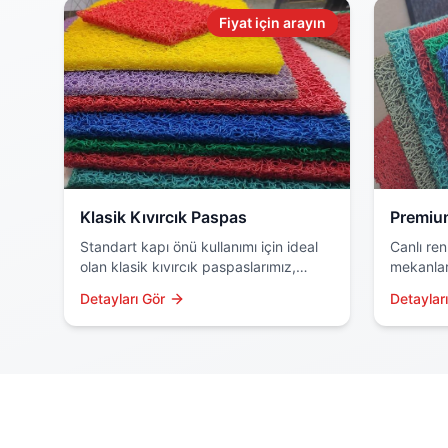
Fiyat için arayın
Klasik Kıvırcık Paspas
Premiu
Standart kapı önü kullanımı için ideal
Canlı ren
olan klasik kıvırcık paspaslarımız,
mekanlar
kaymaz yapısı ve su geçirmez
kıvırcık 
Detayları Gör
Detaylar
özellikleriyle dikkat çeker. Dayanıklı
hammadde
PVC malzemeden üretilir.
kullanılır.