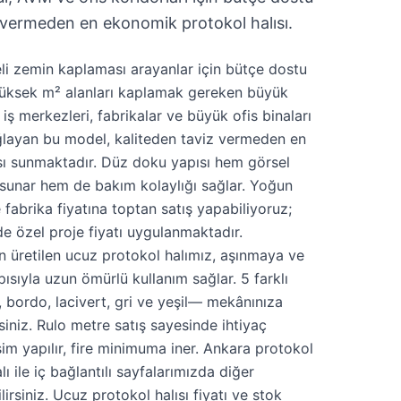
vermeden en ekonomik protokol halısı.
teli zemin kaplaması arayanlar için bütçe dostu
Yüksek m² alanları kaplamak gereken büyük
 iş merkezleri, fabrikalar ve büyük ofis binaları
ağlayan bu model, kaliteden taviz vermeden en
ısı sunmaktadır. Düz doku yapısı hem görsel
sunar hem de bakım kolaylığı sağlar. Yoğun
 fabrika fiyatına toptan satış yapabiliyoruz;
de özel proje fiyatı uygulanmaktadır.
üretilen ucuz protokol halımız, aşınmaya ve
ısıyla uzun ömürlü kullanım sağlar. 5 farklı
 bordo, lacivert, gri ve yeşil— mekânınıza
siniz. Rulo metre satış sayesinde ihtiyaç
m yapılır, fire minimuma iner. Ankara protokol
lı ile iç bağlantılı sayfalarımızda diğer
lirsiniz. Ucuz protokol halısı fiyatı ve stok