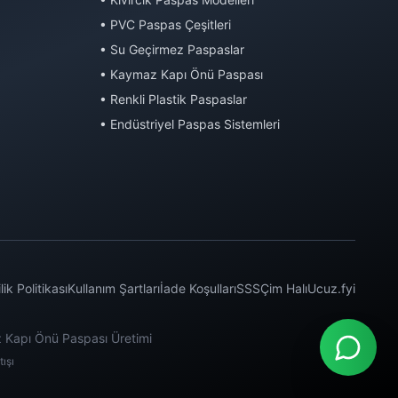
• PVC Paspas Çeşitleri
• Su Geçirmez Paspaslar
• Kaymaz Kapı Önü Paspası
• Renkli Plastik Paspaslar
• Endüstriyel Paspas Sistemleri
ilik Politikası
Kullanım Şartları
İade Koşulları
SSS
Çim Halı
Ucuz.fyi
 Kapı Önü Paspası Üretimi
ışı