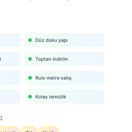
Düz doku yapı
i
Toptan indirim
Rulo metre satış
Kolay temizlik
: