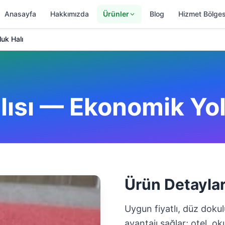
Anasayfa
Hakkımızda
Ürünler
Blog
Hizmet Bölges
uk Halı
lısı — Ekonomik Yol
Ürün Detaylar
Uygun fiyatlı, düz dokul
avantajı sağlar; otel, ok