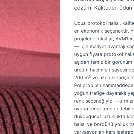
çözüm. Kaliteden ödün 
Ucuz protokol halısı, kali
en ekonomik seçenektir. 
projeler —okullar, AVM'ler,
— için maliyet avantajı s
uygun fiyata protokol hal
açıdan temiz bir görünüm 
üretim hacimleri sayesinde
200 m² ve üzeri siparişler
Polipropilen hammaddeden 
yoğun trafiğe dayanıklı yap
renk seçeneğiyle —kırmızı,
uygun rengi tercih edebilir
duyduğunuz uzunlukta kesi
halısı ve bordürlü yolluk ha
varyasyonları karşılaştırabi