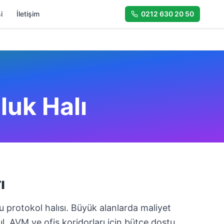
i
İletişim
0212 630 20 50
luk Halı
ı
u protokol halısı. Büyük alanlarda maliyet
ul, AVM ve ofis koridorları için bütçe dostu