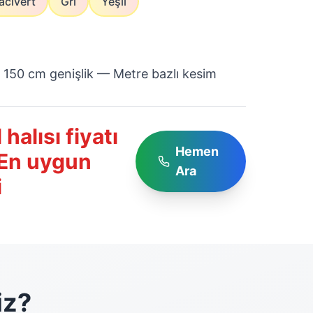
acivert
Gri
Yeşil
 150 cm genişlik — Metre bazlı kesim
halısı fiyatı
Hemen
 En uygun
Ara
i
iz?