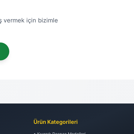
iş vermek için bizimle
Ürün Kategorileri
• Kıvırcık Paspas Modelleri