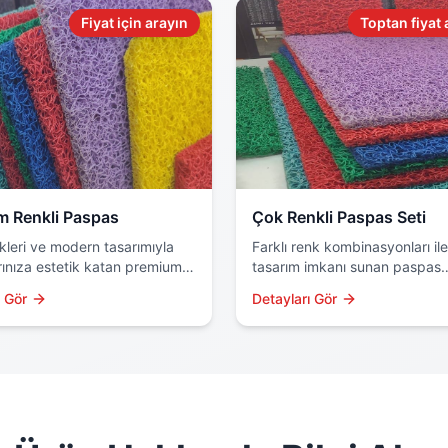
Fiyat için arayın
Toptan fiyat 
m Renkli Paspas
Çok Renkli Paspas Seti
kleri ve modern tasarımıyla
Farklı renk kombinasyonları ile
ınıza estetik katan premium
tasarım imkanı sunan paspas
paspas serisi. Yüksek kaliteli
setlerimiz. İster tek renk, iste
ı Gör
Detayları Gör
 ve özel boyama teknolojisi
renkli kullanım için ideal çözü