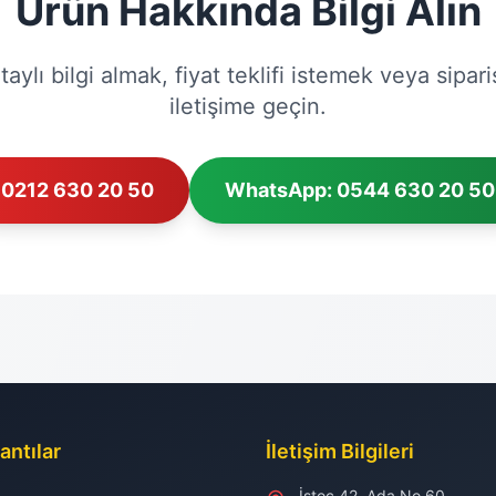
Ürün Hakkında Bilgi Alın
ylı bilgi almak, fiyat teklifi istemek veya sipar
iletişime geçin.
0212 630 20 50
WhatsApp: 0544 630 20 50
antılar
İletişim Bilgileri
İstoç 42. Ada No 60