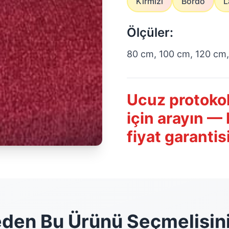
Kırmızı
Bordo
L
Ölçüler:
80 cm, 100 cm, 120 cm,
Ucuz protokol 
için arayın —
fiyat garantis
den Bu Ürünü Seçmelisin