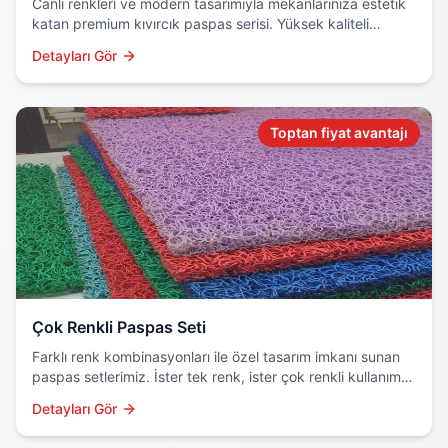
Canlı renkleri ve modern tasarımıyla mekanlarınıza estetik
katan premium kıvırcık paspas serisi. Yüksek kaliteli
hammadde ve özel boyama teknolojisi kullanılır.
Detayları Gör
Toptan fiyat avantajı
Çok Renkli Paspas Seti
Farklı renk kombinasyonları ile özel tasarım imkanı sunan
paspas setlerimiz. İster tek renk, ister çok renkli kullanım
için ideal çözüm.
Detayları Gör