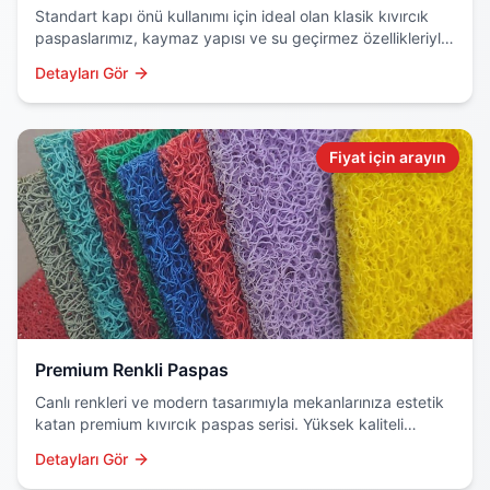
Standart kapı önü kullanımı için ideal olan klasik kıvırcık
paspaslarımız, kaymaz yapısı ve su geçirmez özellikleriyle
dikkat çeker. Dayanıklı PVC malzemeden üretilir.
Detayları Gör
Fiyat için arayın
Premium Renkli Paspas
Canlı renkleri ve modern tasarımıyla mekanlarınıza estetik
katan premium kıvırcık paspas serisi. Yüksek kaliteli
hammadde ve özel boyama teknolojisi kullanılır.
Detayları Gör