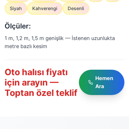
Siyah
Kahverengi
Desenli
Ölçüler:
1 m, 1,2 m, 1,5 m genişlik — İstenen uzunlukta
metre bazlı kesim
Oto halısı fiyatı
Hemen
için arayın —
Ara
Toptan özel teklif