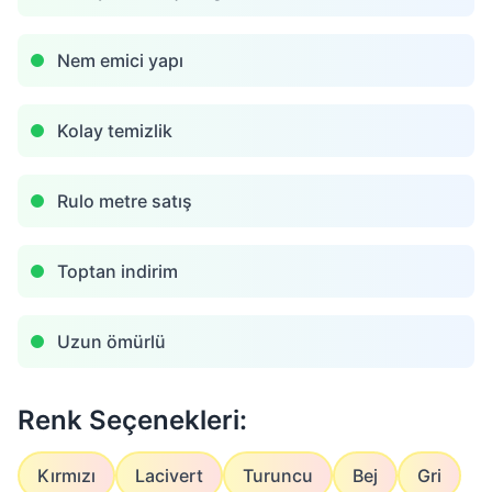
Nem emici yapı
Kolay temizlik
Rulo metre satış
Toptan indirim
Uzun ömürlü
Renk Seçenekleri:
Kırmızı
Lacivert
Turuncu
Bej
Gri