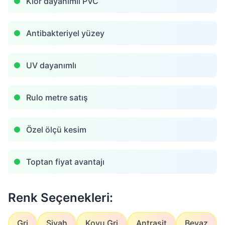
Klor dayanımlı PVC
Antibakteriyel yüzey
UV dayanımlı
Rulo metre satış
Özel ölçü kesim
Toptan fiyat avantajı
Renk Seçenekleri:
Gri
Siyah
Koyu Gri
Antrasit
Beyaz