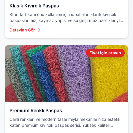
Klasik Kıvırcık Paspas
Standart kapı önü kullanımı için ideal olan klasik kıvırcık
paspaslarımız, kaymaz yapısı ve su geçirmez özellikleriyle
dikkat çeker. Dayanıklı PVC malzemeden üretilir.
Detayları Gör
Fiyat için arayın
Premium Renkli Paspas
Canlı renkleri ve modern tasarımıyla mekanlarınıza estetik
katan premium kıvırcık paspas serisi. Yüksek kaliteli
hammadde ve özel boyama teknolojisi kullanılır.