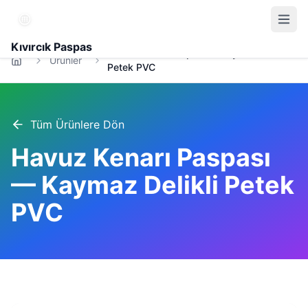
Kıvırcık Paspas
Havuz Kenarı Paspası — Kaymaz Delikli
Ürünler
Petek PVC
Tüm Ürünlere Dön
Havuz Kenarı Paspası
— Kaymaz Delikli Petek
PVC