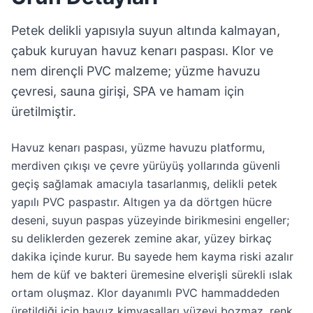
Petek delikli yapısıyla suyun altında kalmayan,
çabuk kuruyan havuz kenarı paspası. Klor ve
nem dirençli PVC malzeme; yüzme havuzu
çevresi, sauna girişi, SPA ve hamam için
üretilmiştir.
Havuz kenarı paspası, yüzme havuzu platformu,
merdiven çıkışı ve çevre yürüyüş yollarında güvenli
geçiş sağlamak amacıyla tasarlanmış, delikli petek
yapılı PVC paspastır. Altıgen ya da dörtgen hücre
deseni, suyun paspas yüzeyinde birikmesini engeller;
su deliklerden gezerek zemine akar, yüzey birkaç
dakika içinde kurur. Bu sayede hem kayma riski azalır
hem de küf ve bakteri üremesine elverişli sürekli ıslak
ortam oluşmaz. Klor dayanımlı PVC hammaddeden
üretildiği için havuz kimyasalları yüzeyi bozmaz, renk