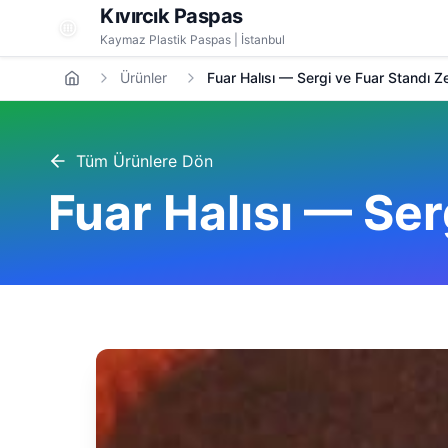
Kıvırcık Paspas
Kaymaz Plastik Paspas | İstanbul
Ürünler
Fuar Halısı — Sergi ve Fuar Standı 
Tüm Ürünlere Dön
Fuar Halısı — Se