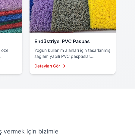
Endüstriyel PVC Paspas
 özel
Yoğun kullanım alanları için tasarlanmış
sağlam yapılı PVC paspaslar.
r çok
Fabrikalar, depolar ve ticari mekanlar
Detayları Gör
m.
için profesyonel çözüm.
iş vermek için bizimle