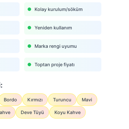
Kolay kurulum/söküm
Yeniden kullanım
Marka rengi uyumu
Toptan proje fiyatı
:
Bordo
Kırmızı
Turuncu
Mavi
ahve
Deve Tüyü
Koyu Kahve