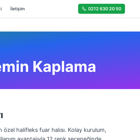
i
İletişim
0212 630 20 50
Zemin Kaplama
ı
in özel halifleks fuar halısı. Kolay kurulum,
ullanım avantajıyla 12 renk seçeneğinde