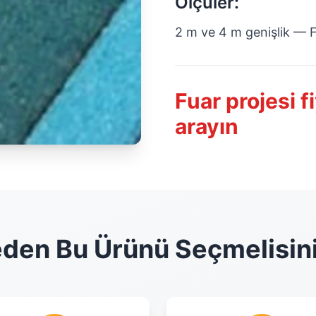
Ölçüler:
2 m ve 4 m genişlik — F
Fuar projesi fi
arayın
den Bu Ürünü Seçmelisin