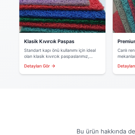
Klasik Kıvırcık Paspas
Premiu
Standart kapı önü kullanımı için ideal
Canlı ren
olan klasik kıvırcık paspaslarımız,
mekanlar
kaymaz yapısı ve su geçirmez
kıvırcık 
Detayları Gör
Detaylar
özellikleriyle dikkat çeker. Dayanıklı
hammadde
PVC malzemeden üretilir.
kullanılır.
Bu ürün hakkında deta