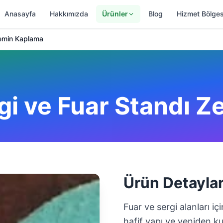
Anasayfa
Hakkımızda
Ürünler
Blog
Hizmet Bölges
Zemin Kaplama
rgi ve Fuar Standı 
Ürün Detaylar
Fuar ve sergi alanları iç
hafif yapı ve yeniden k