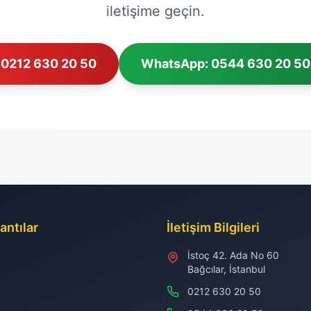
iletişime geçin.
0212 630 20 50
WhatsApp: 0544 630 20 50
antılar
İletişim Bilgileri
İstoç 42. Ada No 60
Bağcılar, İstanbul
0212 630 20 50