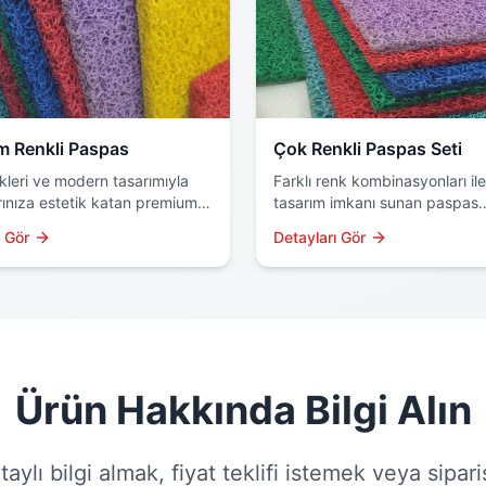
m Renkli Paspas
Çok Renkli Paspas Seti
kleri ve modern tasarımıyla
Farklı renk kombinasyonları ile
ınıza estetik katan premium
tasarım imkanı sunan paspas
paspas serisi. Yüksek kaliteli
setlerimiz. İster tek renk, iste
ı Gör
Detayları Gör
 ve özel boyama teknolojisi
renkli kullanım için ideal çözü
Ürün Hakkında Bilgi Alın
ylı bilgi almak, fiyat teklifi istemek veya sipar