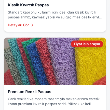
Klasik Kıvırcık Paspas
Standart kapı önü kullanımı için ideal olan klasik kıvırcık
paspaslarımız, kaymaz yapısı ve su geçirmez özellikleriyle
dikkat çeker. Dayanıklı PVC malzemeden üretilir.
Detayları Gör
Fiyat için arayın
Premium Renkli Paspas
Canlı renkleri ve modern tasarımıyla mekanlarınıza estetik
katan premium kıvırcık paspas serisi. Yüksek kaliteli
hammadde ve özel boyama teknolojisi kullanılır.