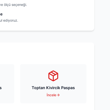
ve ölçü seçeneği.
de
ul ediyoruz.
s
Toptan Kivircik Paspas
İncele