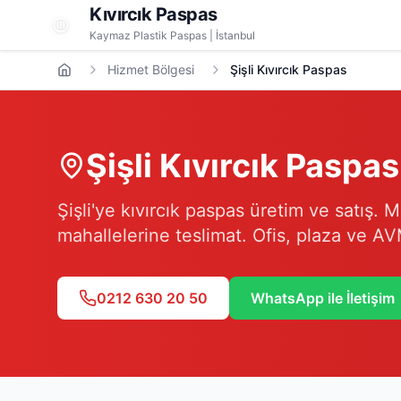
Kıvırcık Paspas
Kaymaz Plastik Paspas | İstanbul
Hizmet Bölgesi
Şişli Kıvırcık Paspas
Şişli
Kıvırcık Paspas
Şişli'ye kıvırcık paspas üretim ve satış.
mahallelerine teslimat. Ofis, plaza ve AV
0212 630 20 50
WhatsApp ile İletişim