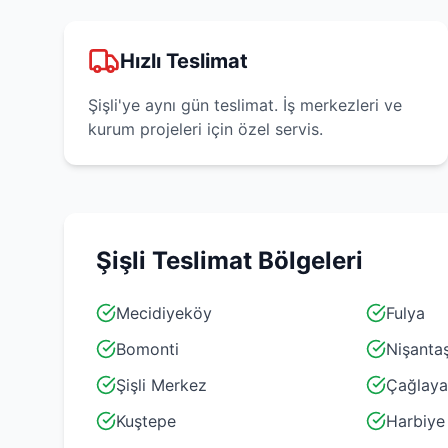
Hızlı Teslimat
Şişli'ye aynı gün teslimat. İş merkezleri ve
kurum projeleri için özel servis.
Şişli
Teslimat Bölgeleri
Mecidiyeköy
Fulya
Bomonti
Nişantaş
Şişli Merkez
Çağlay
Kuştepe
Harbiye