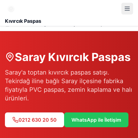
Kıvırcık Paspas
Hizmet Bölgesi
Saray Kıvırcık Paspas
Saray
Kıvırcık Paspas
Saray'a toptan kıvırcık paspas satışı.
Tekirdağ iline bağlı Saray ilçesine fabrika
fiyatıyla PVC paspas, zemin kaplama ve halı
ürünleri.
0212 630 20 50
WhatsApp ile İletişim