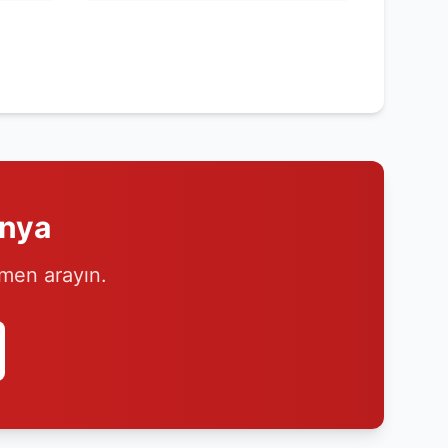
anya
emen arayın.