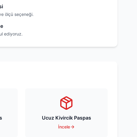
si
ve ölçü seçeneği.
de
ul ediyoruz.
s
Ucuz Kivircik Paspas
İncele