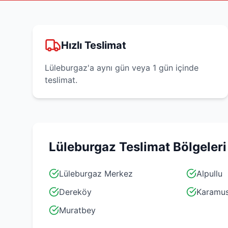
Hızlı Teslimat
Lüleburgaz'a aynı gün veya 1 gün içinde
teslimat.
Lüleburgaz
Teslimat Bölgeleri
Lüleburgaz Merkez
Alpullu
Dereköy
Karamus
Muratbey