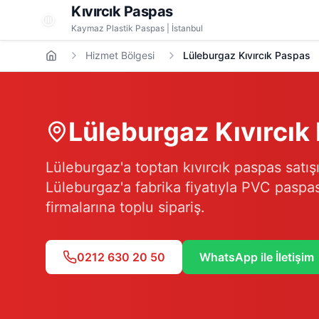
Kıvırcık Paspas
Kaymaz Plastik Paspas | İstanbul
Hizmet Bölgesi
Lüleburgaz Kıvırcık Paspas
Lüleburgaz
Kıvırcık
Lüleburgaz'a toptan kıvırcık paspas satışı.
Lüleburgaz'a fabrika fiyatıyla PVC paspa
firmalarına toplu sipariş.
0212 630 20 50
WhatsApp ile İletişim