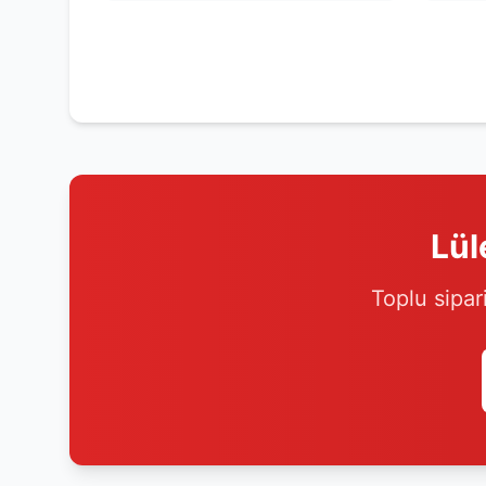
Lül
Toplu sipar