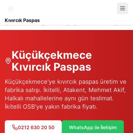
Kıvırcık Paspas
Hizmet Bölgesi
Küçükçekmece Kıvırcık Paspas
Küçükçekmece
Kıvırcık Paspas
Küçükçekmece'ye kıvırcık paspas üretim ve
fabrika satışı. İkitelli, Atakent, Mehmet Akif,
Halkalı mahallelerine aynı gün teslimat.
İkitelli OSB'ye yakın fabrika fiyatı.
0212 630 20 50
WhatsApp ile İletişim