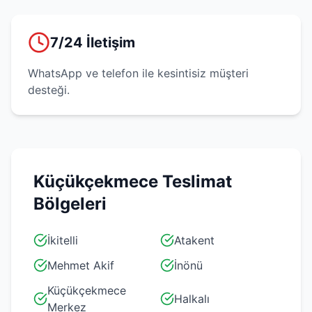
7/24 İletişim
WhatsApp ve telefon ile kesintisiz müşteri
desteği.
Küçükçekmece
Teslimat
Bölgeleri
İkitelli
Atakent
Mehmet Akif
İnönü
Küçükçekmece
Halkalı
Merkez