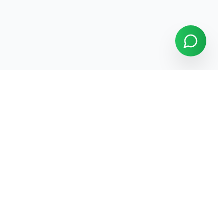
KIVIRCIK PASPAS
Kaymaz plastik kıvırcık paspas üretiminde İstanbul'un önde