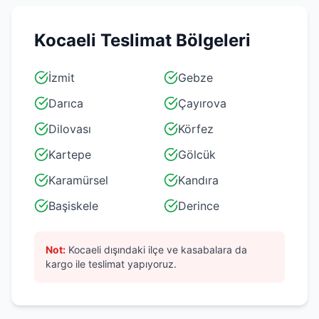
Kocaeli
Teslimat Bölgeleri
İzmit
Gebze
Darıca
Çayırova
Dilovası
Körfez
Kartepe
Gölcük
Karamürsel
Kandıra
Başiskele
Derince
Not:
Kocaeli
dışındaki ilçe ve kasabalara da
kargo ile teslimat yapıyoruz.