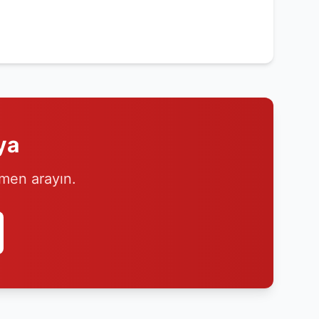
ya
emen arayın.