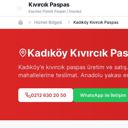
Kıvırcık Paspas
Kaymaz Plastik Paspas | İstanbul
Hizmet Bölgesi
Kadıköy Kıvırcık Paspas
Kadıköy
Kıvırcık Pa
Kadıköy'e kıvırcık paspas üretim ve satı
mahallelerine teslimat. Anadolu yakası en
0212 630 20 50
WhatsApp ile İletişim