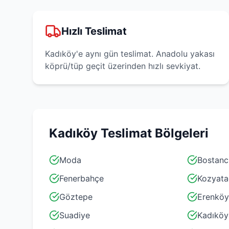
Hızlı Teslimat
Kadıköy'e aynı gün teslimat. Anadolu yakası
köprü/tüp geçit üzerinden hızlı sevkiyat.
Kadıköy
Teslimat Bölgeleri
Moda
Bostanc
Fenerbahçe
Kozyata
Göztepe
Erenköy
Suadiye
Kadıköy