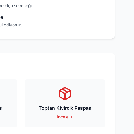
ve ölçü seçeneği.
de
ul ediyoruz.
s
Toptan Kivircik Paspas
İncele