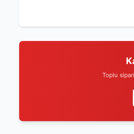
K
Toplu sipar