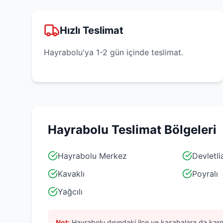
Hızlı Teslimat
Hayrabolu'ya 1-2 gün içinde teslimat.
Hayrabolu
Teslimat Bölgeleri
Hayrabolu Merkez
Devletl
Kavaklı
Poyralı
Yağcılı
Not:
Hayrabolu
dışındaki ilçe ve kasabalara da karg