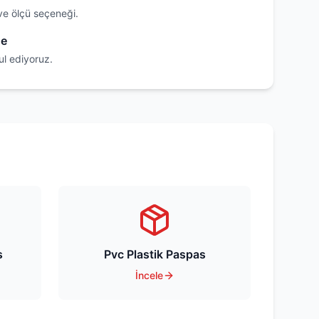
ve ölçü seçeneği.
de
ul ediyoruz.
s
Pvc Plastik Paspas
İncele