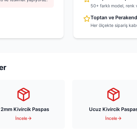
50+ farklı model, renk 
Toptan ve Peraken
Her ölçekte sipariş kab
er
12mm Kivircik Paspas
Ucuz Kivircik Paspa
İncele
İncele