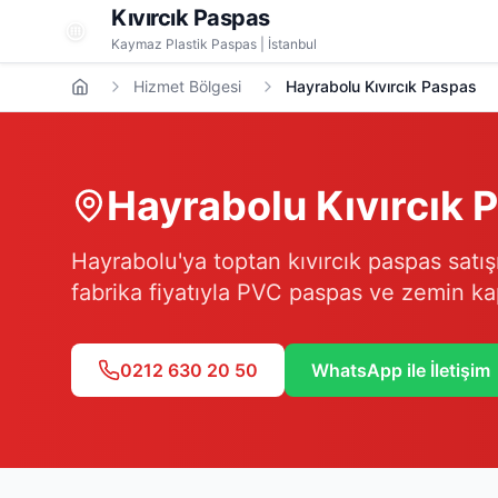
Kıvırcık Paspas
Kaymaz Plastik Paspas | İstanbul
Hizmet Bölgesi
Hayrabolu Kıvırcık Paspas
Hayrabolu
Kıvırcık 
Hayrabolu'ya toptan kıvırcık paspas satışı
fabrika fiyatıyla PVC paspas ve zemin ka
0212 630 20 50
WhatsApp ile İletişim