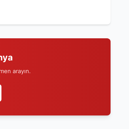
nya
emen arayın.