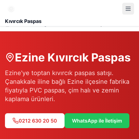
Kıvırcık Paspas
Hizmet Bölgesi
Ezine Kıvırcık Paspas
Ezine
Kıvırcık Paspas
Ezine'ye toptan kıvırcık paspas satışı.
Çanakkale iline bağlı Ezine ilçesine fabrika
fiyatıyla PVC paspas, çim halı ve zemin
kaplama ürünleri.
0212 630 20 50
WhatsApp ile İletişim