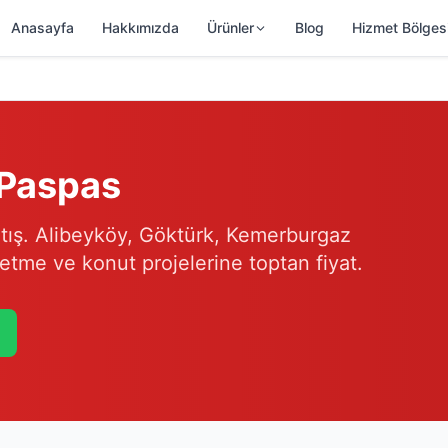
Anasayfa
Hakkımızda
Ürünler
Blog
Hizmet Bölges
 Paspas
atış. Alibeyköy, Göktürk, Kemerburgaz
letme ve konut projelerine toptan fiyat.