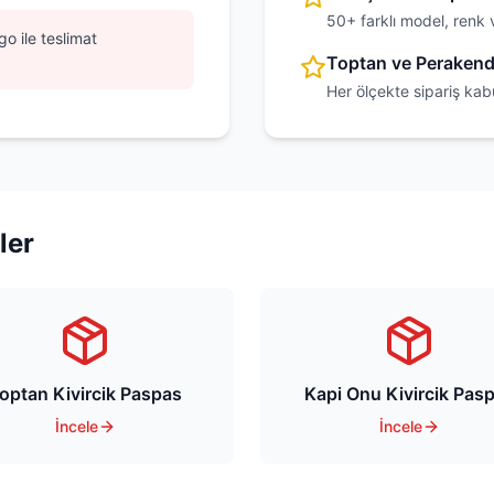
50+ farklı model, renk 
o ile teslimat
Toptan ve Peraken
Her ölçekte sipariş kab
ler
optan Kivircik Paspas
Kapi Onu Kivircik Pas
İncele
İncele