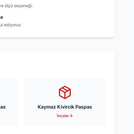
ve ölçü seçeneği.
de
ul ediyoruz.
pas
Kaymaz Kivircik Paspas
İncele