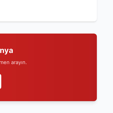
anya
emen arayın.