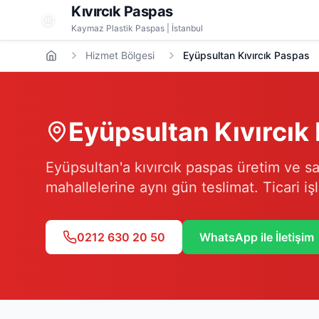
Kıvırcık Paspas
Kaymaz Plastik Paspas | İstanbul
Hizmet Bölgesi
Eyüpsultan Kıvırcık Paspas
Eyüpsultan
Kıvırcık
Eyüpsultan'a kıvırcık paspas üretim ve s
mahallelerine aynı gün teslimat. Ticari iş
0212 630 20 50
WhatsApp ile İletişim