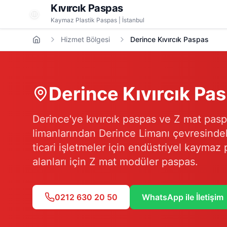
Kıvırcık Paspas
Kaymaz Plastik Paspas | İstanbul
Hizmet Bölgesi
Derince Kıvırcık Paspas
Derince
Kıvırcık Pa
Derince'ye kıvırcık paspas ve Z mat pasp
limanlarından Derince Limanı çevresindeki 
ticari işletmeler için endüstriyel kaymaz
alanları için Z mat modüler paspas.
0212 630 20 50
WhatsApp ile İletişim