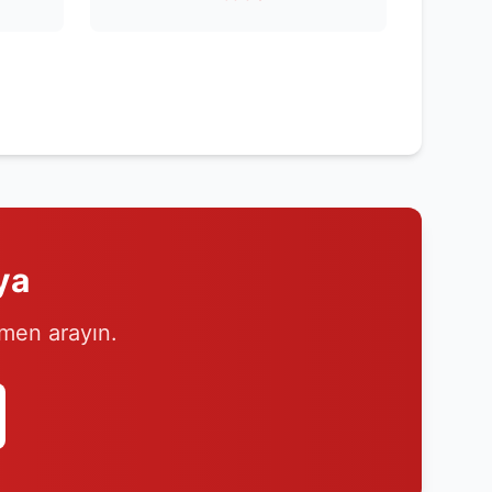
ya
emen arayın.