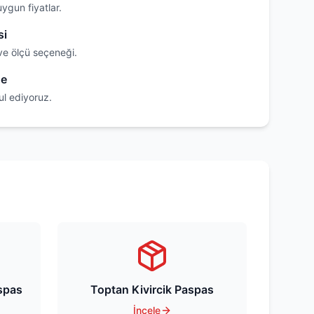
uygun fiyatlar.
si
ve ölçü seçeneği.
de
ul ediyoruz.
aspas
Toptan Kivircik Paspas
İncele