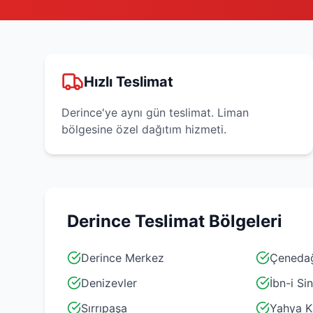
Hızlı Teslimat
Derince'ye aynı gün teslimat. Liman
bölgesine özel dağıtım hizmeti.
Derince
Teslimat Bölgeleri
Derince Merkez
Çeneda
Denizevler
İbn-i Si
Sırrıpaşa
Yahya K