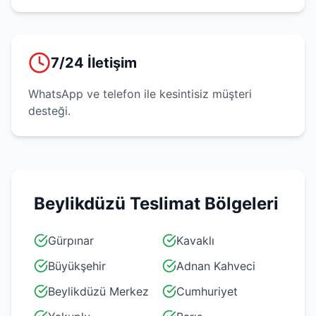
7/24 İletişim
WhatsApp ve telefon ile kesintisiz müşteri
desteği.
Beylikdüzü
Teslimat Bölgeleri
Gürpınar
Kavaklı
Büyükşehir
Adnan Kahveci
Beylikdüzü Merkez
Cumhuriyet