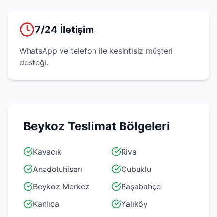
7/24 İletişim
WhatsApp ve telefon ile kesintisiz müşteri
desteği.
Beykoz
Teslimat Bölgeleri
Kavacık
Riva
Anadoluhisarı
Çubuklu
Beykoz Merkez
Paşabahçe
Kanlıca
Yalıköy