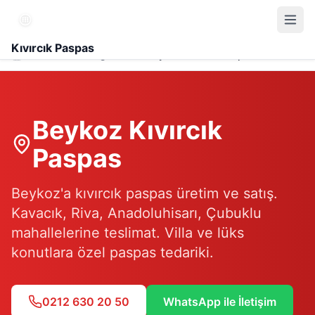
Kıvırcık Paspas
Hizmet Bölgesi
Beykoz Kıvırcık Paspas
Beykoz
Kıvırcık
Paspas
Beykoz'a kıvırcık paspas üretim ve satış.
Kavacık, Riva, Anadoluhisarı, Çubuklu
mahallelerine teslimat. Villa ve lüks
konutlara özel paspas tedariki.
0212 630 20 50
WhatsApp ile İletişim