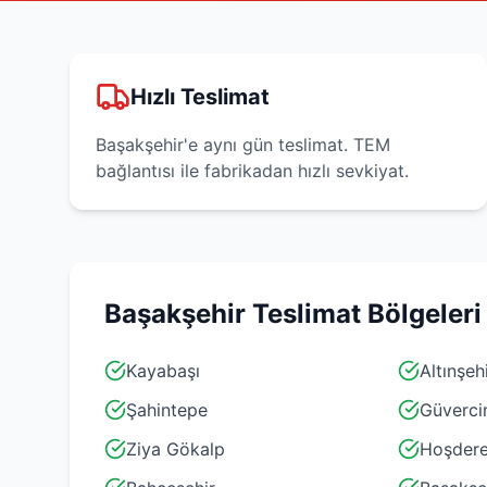
Hızlı Teslimat
Başakşehir'e aynı gün teslimat. TEM
bağlantısı ile fabrikadan hızlı sevkiyat.
Başakşehir
Teslimat Bölgeleri
Kayabaşı
Altınşeh
Şahintepe
Güverci
Ziya Gökalp
Hoşder