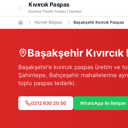
Kıvırcık Paspas
Kaymaz Plastik Paspas | İstanbul
Hizmet Bölgesi
Başakşehir Kıvırcık Paspas
Başakşehir
Kıvırcık
Başakşehir'e kıvırcık paspas üretim ve top
Şahintepe, Bahçeşehir mahallelerine aynı
toplu paspas tedariki.
0212 630 20 50
WhatsApp ile İletişim