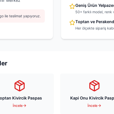
hir Merkez
Geniş Ürün Yelpaze
50+ farklı model, renk 
o ile teslimat yapıyoruz.
Toptan ve Peraken
Her ölçekte sipariş kab
ler
optan Kivircik Paspas
Kapi Onu Kivircik Pas
İncele
İncele