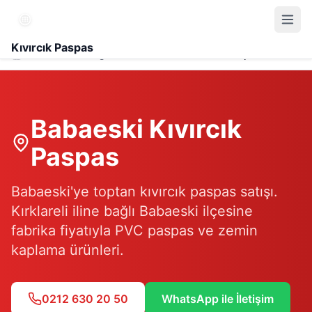
Kıvırcık Paspas
Hizmet Bölgesi
Babaeski Kıvırcık Paspas
Babaeski
Kıvırcık
Paspas
Babaeski'ye toptan kıvırcık paspas satışı.
Kırklareli iline bağlı Babaeski ilçesine
fabrika fiyatıyla PVC paspas ve zemin
kaplama ürünleri.
0212 630 20 50
WhatsApp ile İletişim