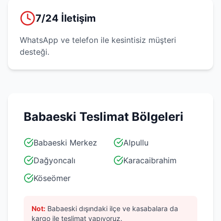
7/24 İletişim
WhatsApp ve telefon ile kesintisiz müşteri
desteği.
Babaeski
Teslimat Bölgeleri
Babaeski Merkez
Alpullu
Dağyoncalı
Karacaibrahim
Köseömer
Not:
Babaeski
dışındaki ilçe ve kasabalara da
kargo ile teslimat yapıyoruz.