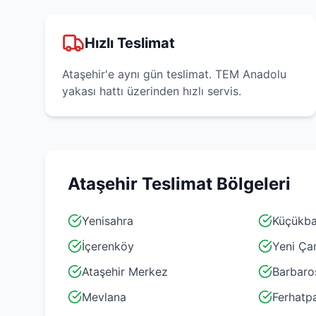
Hızlı Teslimat
Ataşehir'e aynı gün teslimat. TEM Anadolu
yakası hattı üzerinden hızlı servis.
Ataşehir
Teslimat Bölgeleri
Yenisahra
Küçükba
İçerenköy
Yeni Ça
Ataşehir Merkez
Barbaro
Mevlana
Ferhatp