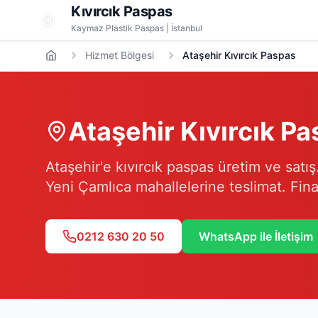
Kıvırcık Paspas
Kaymaz Plastik Paspas | İstanbul
Hizmet Bölgesi
Ataşehir Kıvırcık Paspas
Ataşehir
Kıvırcık P
Ataşehir'e kıvırcık paspas üretim ve satı
Yeni Çamlıca mahallelerine teslimat. Fina
0212 630 20 50
WhatsApp ile İletişim