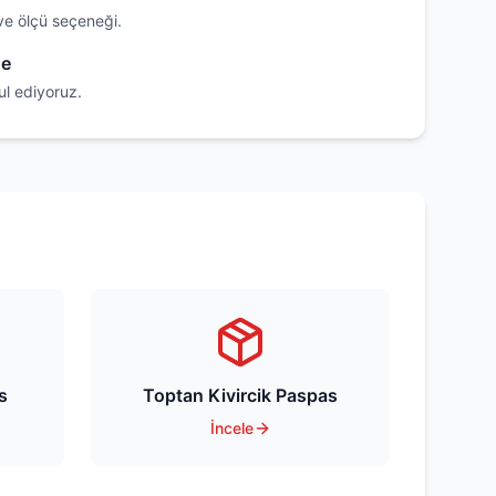
ve ölçü seçeneği.
de
ul ediyoruz.
s
Toptan Kivircik Paspas
İncele