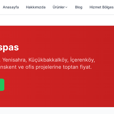
Anasayfa
Hakkımızda
Ürünler
Blog
Hizmet Bölges
aspas
ş. Yenisahra, Küçükbakkalköy, İçerenköy,
nskent ve ofis projelerine toptan fiyat.